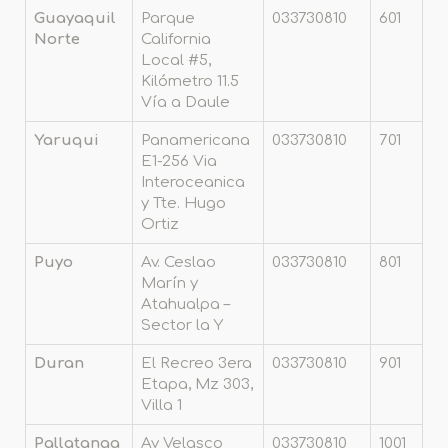
Guayaquil
Parque
033730810
601
Norte
California
Local #5,
Kilómetro 11.5
Vía a Daule
Yaruqui
Panamericana
033730810
701
E1-256 Via
Interoceanica
y Tte. Hugo
Ortiz
Puyo
Av. Ceslao
033730810
801
Marín y
Atahualpa –
Sector la Y
Duran
El Recreo 3era
033730810
901
Etapa, Mz 303,
Villa 1
Pallatanga
Av Velasco
033730810
1001