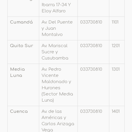
Ibarra 17-34 Y
Eloy Alfaro
Cumandá
Av. Del Puente
033730810
1101
y Juan
Montalvo
Quito Sur
Av. Mariscal
033730810
1201
Sucre y
Cusubamba
Media
Av. Pedro
033730810
1301
Luna
Vicente
Maldonado y
Hurones
(Sector Media
Luna)
Cuenca
Av. de las
033730810
1401
Américas y
Carlos Arizaga
Vega