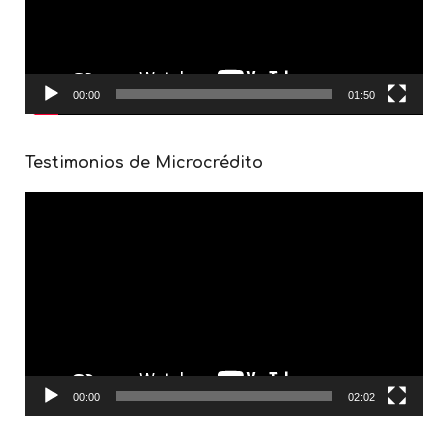
00:00
01:50
Testimonios de Microcrédito
Reproductor
de
vídeo
00:00
02:02