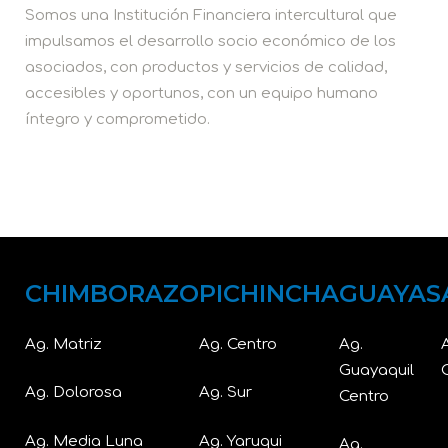
Somos una Institución Financiera intercultural que
impulsamos el desarrollo socio económico de los
asociados, con productos y servicios de calidad,
accesibles y oportunos, con un equipo humano
íntegro y comprometido.
CHIMBORAZO
PICHINCHA
GUAYAS
Ag. Matriz
Ag. Centro
Ag.
Guayaquil
Ag. Dolorosa
Ag. Sur
Centro
Ag. Media Luna
Ag. Yaruqui
Ag.