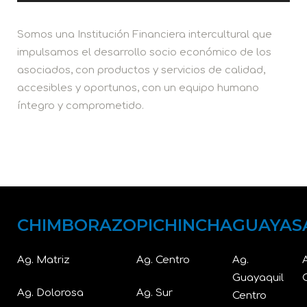
Somos una Institución Financiera intercultural que
impulsamos el desarrollo socio económico de los
asociados, con productos y servicios de calidad,
accesibles y oportunos, con un equipo humano
íntegro y comprometido.
CHIMBORAZO
PICHINCHA
GUAYAS
Ag. Matriz
Ag. Centro
Ag.
Guayaquil
Ag. Dolorosa
Ag. Sur
Centro