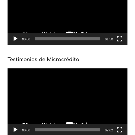
00:00
01:50
Testimonios de Microcrédito
Reproductor
de
vídeo
00:00
02:02