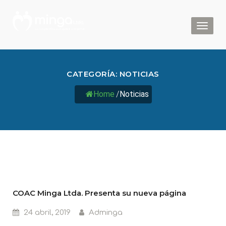
Toggl
naviga
CATEGORÍA:
NOTICIAS
Home
/
Noticias
COAC Minga Ltda. Presenta su nueva página
24 abril, 2019
Adminga